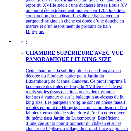
repos du XVIIIe siècle : une duchesse brisée Louis XV
qui aurait été extrêmement moderne en 1764 lors de la
construction du Château. La salle de bains avec un
parquet d’origine en chêne est dotée d’une douche en
marbre et d’un assortiment de produits de bain
Diptyque.
›
CHAMBRE SUPÉRIEURE AVEC VUE
PANORAMIQUE LIT KING-SIZE
Cette chambre à la subtile quintessence française est
décorée du fabuleux papier peint Jardin du
Luxembourg de Manuel Canovas. Ce motif imprimé à
la manière des toiles de Jouy du XVIIIème siècle est
repris sur les tissus des rideaux des deux grandes
fenêtres à vantaux et sur le baldaquin au-dessus du lit
king-size. Les parquets d’origine sont en chêne massif
montés en point de Hongrie, le coin salon dispose d’un
fabuleux ensemble de salon doré à l’or fin et recouvert
du même tissu Jardin du Luxembourg. Bénéficiant
d’une vue sur la cour d’honneur du château et sur le
clocher de l’église du village du Grand-Lucé, et grâce à