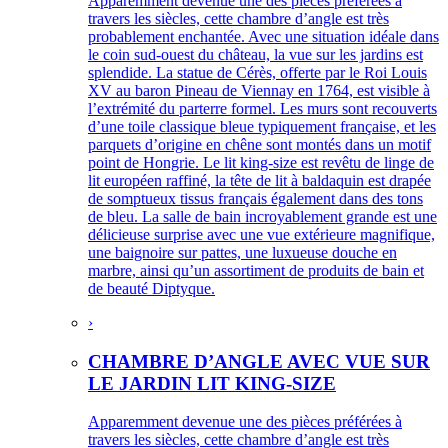
Apparemment devenue une des pièces préférées à
travers les siècles, cette chambre d’angle est très
probablement enchantée. Avec une situation idéale dans
le coin sud-ouest du château, la vue sur les jardins est
splendide. La statue de Cérès, offerte par le Roi Louis
XV au baron Pineau de Viennay en 1764, est visible à
l’extrémité du parterre formel. Les murs sont recouverts
d’une toile classique bleue typiquement française, et les
parquets d’origine en chêne sont montés dans un motif
point de Hongrie. Le lit king-size est revêtu de linge de
lit européen raffiné, la tête de lit à baldaquin est drapée
de somptueux tissus français également dans des tons
de bleu. La salle de bain incroyablement grande est une
délicieuse surprise avec une vue extérieure magnifique,
une baignoire sur pattes, une luxueuse douche en
marbre, ainsi qu’un assortiment de produits de bain et
de beauté Diptyque.
›
CHAMBRE D’ANGLE AVEC VUE SUR
LE JARDIN LIT KING-SIZE
Apparemment devenue une des pièces préférées à
travers les siècles, cette chambre d’angle est très