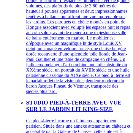
couper le souffle. L’espace est immense avec de grands
volumes, des plafonds de plus de 3,60 mètres de
hauteur à poutres apparentes et deux impressionnantes
fenêtres à battants qui offrent une vue imprenable sur
les jardins. Les parquets en chêne montés en point de
Hongrie associent avec volupté les espaces nuit et repas
au coin salon, avant de mener à une majestueuse salle
de bains entièrement en marbre. Le mobilier est
d’époque avec un magnifique lit de style Louis XV
peint, un canapé en velours foncé, une chaise bergère
dorée recouverte d’une splendide toile florale de Jean-
Paul Gaultier et une table de campagne en chêne. Un
judicieux mélange d’art combine une toile abstraite du
XXème siècle, un portrait du XVIIIe siècle et une huile
parisienne classique du XIXe siècle. Ce pied-à- terre est
le parfait reflet de la vision de splendeur moderne du
baron Jacques Pineau de Viennay, transposée des
siècles plus tard.
STUDIO PIED-À-TERRE AVEC VUE
SUR LE JARDIN LIT KING-SIZE
Ce pied-à-terre incarne un fabuleux appartement
parisien. Située dans une annexe attenante au château et
accessible par la Galerie de Chasse, cette suite est à