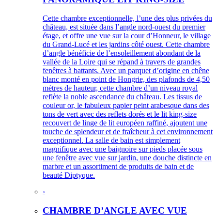
Cette chambre exceptionnelle, l’une des plus privées du
château, est située dans l’angle nord-ouest du premier
étage, et offre une vue sur la cour d’Honneur, le village
du Grand-Lucé et les jardins côté ouest. Cette chambre
d’angle bénéficie de l’ensoleillement abondant de la
vallée de la Loire qui se répand à travers de grandes
fenêtres à battants. Avec un parquet d’origine en chêne
blanc monté en point de Hongrie, des plafonds de 4,50
mètres de hauteur, cette chambre d’un niveau royal
reflète la noble ascendance du château. Les tissus de
couleur or, le fabuleux papier peint arabesque dans des
tons de vert avec des reflets dorés et le lit king-size
recouvert de linge de lit européen raffiné, ajoutent une
touche de splendeur et de fraîcheur à cet environnement
exceptionnel. La salle de bain est simplement
magnifique avec une baignoire sur pieds placée sous
une fenêtre avec vue sur jardin, une douche distincte en
marbre et un assortiment de produits de bain et de
beauté Diptyque.
›
CHAMBRE D’ANGLE AVEC VUE