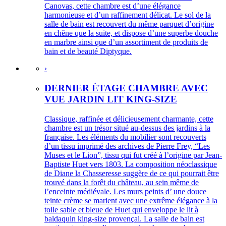
Canovas, cette chambre est d’une élégance
harmonieuse et d’un raffinement délicat. Le sol de la
salle de bain est recouvert du même parquet d’origine
en chêne que la suite, et dispose d’une superbe douche
en marbre ainsi que d’un assortiment de produits de
bain et de beauté Diptyque.
›
DERNIER ÉTAGE CHAMBRE AVEC
VUE JARDIN LIT KING-SIZE
Classique, raffinée et délicieusement charmante, cette
chambre est un trésor situé au-dessus des jardins à la
française. Les éléments du mobilier sont recouverts
d’un tissu imprimé des archives de Pierre Frey, “Les
Muses et le Lion”, tissu qui fut créé à l’origine par Jean-
Baptiste Huet vers 1803. La composition néoclassique
de Diane la Chasseresse suggère de ce qui pourrait être
trouvé dans la forêt du château, au sein même de
l’enceinte médiévale. Les murs peints d’ une douce
teinte crème se marient avec une extrême élégance à la
toile sable et bleue de Huet qui enveloppe le lit à
baldaquin king-size provençal. La salle de bain est