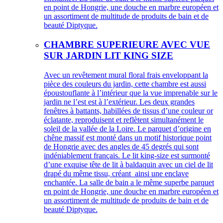
en point de Hongrie, une douche en marbre européen et
un assortiment de multitude de produits de bain et de
beauté Diptyque.
CHAMBRE SUPERIEURE AVEC VUE
SUR JARDIN LIT KING SIZE
Avec un revêtement mural floral frais enveloppant la
pièce des couleurs du jardin, cette chambre est aussi
époustouflante à l’intérieur que la vue imprenable sur le
jardin ne l’est est à l’extérieur. Les deux grandes
fenêtres à battants, habillées de tissus d’une couleur or
éclatante, reproduisent et reflètent simultanément le
soleil de la vallée de la Loire. Le parquet d’origine en
chêne massif est monté dans un motif historique point
de Hongrie avec des angles de 45 degrés qui sont
indéniablement français. Le lit king-size est surmonté
d’une exquise tête de lit à baldaquin avec un ciel de lit
drapé du même tissu, créant ainsi une enclave
enchantée. La salle de bain a le même superbe parquet
en point de Hongrie, une douche en marbre européen et
un assortiment de multitude de produits de bain et de
beauté Diptyque.