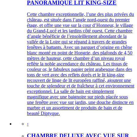
PANORAMIQUE LIT KING-SIZE
Cette chambre exceptionnelle, l’une des plus privées du
château, est située dans l’angle nord-ouest du premier
étage, et offre une vue sur la cour d’Honneur, le village
du Grand-Lucé et les jardins côté ouest. Cette chambre
d’angle bénéficie de l’ensoleillement abondant de la
vallée de la Loire qui se répand à travers de grandes
fenêtres à battants. Avec un parquet d’origine en chêne
blanc monté en point de Hongrie, des plafonds de 4,50
mètres de hauteur, cette chambre d’un niveau royal
reflète la noble ascendance du château. Les tissus de
couleur or, le fabuleux papier peint arabesque dans des
tons de vert avec des reflets dorés et le lit king-size
recouvert de linge de lit européen raffiné, ajoutent une
touche de splendeur et de fraîcheur à cet environnement
exceptionnel. La salle de bain est simplement
magnifique avec une baignoire sur pieds placée sous
une fenêtre avec vue sur jardin, une douche distincte en
marbre et un assortiment de produits de bain et de
beauté Diptyque.
›
CHAMBRE DELUXE AVEC VUE SUR