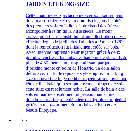
JARDIN LIT KING-SIZE
Cette chambre est spectaculaire avec son papier peint
de la maison Pierre Frey aux motifs élégants inspirés
des premiers vols en ballons à air chaud des frères
Montgolfier à la fin du XVIIIe siècle. Ce motif
arabesque est la reconstitution d’une illustration du vol
effectué depuis le jardin des Tuileries à Paris en 1783
dont la reproduction fut initialement créée sur bois.
Avec une vue imprenable sur le jardin grâce à deux
grandes fenêtres à battants, des hauteurs de plafonds de
plus de 4,50 mètres, un resplendissant parquet
d’origine monté en point de Hongrie, un coin salon
défini avec un lit de repos de style empire, un lit king-
size recouvert de linge de lit européen raffiné, avec une
tête de lit à baldaquin somptueusement drapée de soie,
cette suite est résolument noble. La salle de bain a des
sols en marbre absolument impressionnants, une
douche en marbre, une délicieuse baignoire sur pieds à
griffes et un assortiment de produits de bain et de
beauté Diptyque.
›