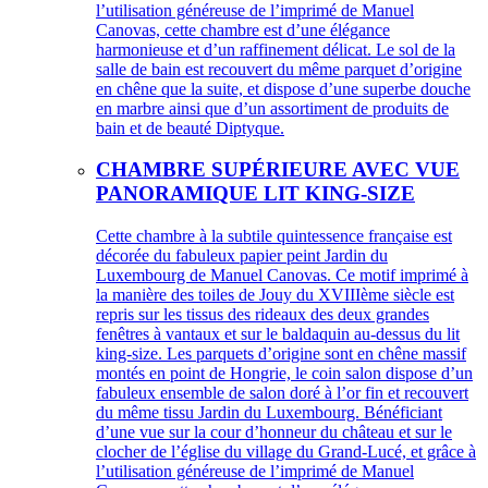
l’utilisation généreuse de l’imprimé de Manuel
Canovas, cette chambre est d’une élégance
harmonieuse et d’un raffinement délicat. Le sol de la
salle de bain est recouvert du même parquet d’origine
en chêne que la suite, et dispose d’une superbe douche
en marbre ainsi que d’un assortiment de produits de
bain et de beauté Diptyque.
CHAMBRE SUPÉRIEURE AVEC VUE
PANORAMIQUE LIT KING-SIZE
Cette chambre à la subtile quintessence française est
décorée du fabuleux papier peint Jardin du
Luxembourg de Manuel Canovas. Ce motif imprimé à
la manière des toiles de Jouy du XVIIIème siècle est
repris sur les tissus des rideaux des deux grandes
fenêtres à vantaux et sur le baldaquin au-dessus du lit
king-size. Les parquets d’origine sont en chêne massif
montés en point de Hongrie, le coin salon dispose d’un
fabuleux ensemble de salon doré à l’or fin et recouvert
du même tissu Jardin du Luxembourg. Bénéficiant
d’une vue sur la cour d’honneur du château et sur le
clocher de l’église du village du Grand-Lucé, et grâce à
l’utilisation généreuse de l’imprimé de Manuel