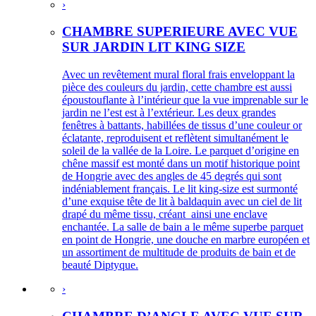
›
CHAMBRE SUPERIEURE AVEC VUE
SUR JARDIN LIT KING SIZE
Avec un revêtement mural floral frais enveloppant la
pièce des couleurs du jardin, cette chambre est aussi
époustouflante à l’intérieur que la vue imprenable sur le
jardin ne l’est est à l’extérieur. Les deux grandes
fenêtres à battants, habillées de tissus d’une couleur or
éclatante, reproduisent et reflètent simultanément le
soleil de la vallée de la Loire. Le parquet d’origine en
chêne massif est monté dans un motif historique point
de Hongrie avec des angles de 45 degrés qui sont
indéniablement français. Le lit king-size est surmonté
d’une exquise tête de lit à baldaquin avec un ciel de lit
drapé du même tissu, créant ainsi une enclave
enchantée. La salle de bain a le même superbe parquet
en point de Hongrie, une douche en marbre européen et
un assortiment de multitude de produits de bain et de
beauté Diptyque.
›