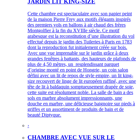
JARDIN LIT KING-SIZE
Cette chambre est spectaculaire avec son papier peint
de la maison Pierre Frey aux motifs élégants inspirés
des premiers vols en ballons à air chaud des frères
Montgolfier à la fin du XVIIIe siècle. Ce motif
arabesque est la reconstitution d’une illustration du vol
effectué depuis le jardin des Tuileries à Paris en 1783
dont la reproduction fut initialement créée sur bois.
Avec une vue imprenable sur le jardin grâce à deux
grandes fenêtres à battants, des hauteurs de plafonds de
plus de 4,50 mètres, un resplendissant parquet
d’origine monté en point de Hongrie, un coin salon
défini avec un lit de repos de style empire, un lit king-
size recouvert de linge de lit européen raffiné, avec une
tête de lit à baldaquin somptueusement drapée de soie,
cette suite est résolument noble. La salle de bain a des
sols en marbre absolument impressionnants, une
douche en marbre, une délicieuse baignoire sur pieds à
griffes et un assortiment de produits de bain et de
beauté Diptyque.
›
CHAMBRE AVEC VUE SUR LE