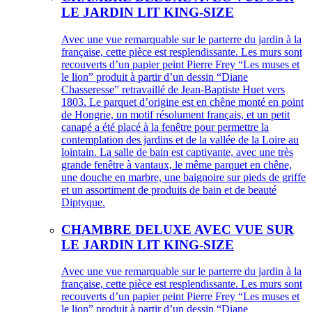
LE JARDIN LIT KING-SIZE
Avec une vue remarquable sur le parterre du jardin à la
française, cette pièce est resplendissante. Les murs sont
recouverts d’un papier peint Pierre Frey “Les muses et
le lion” produit à partir d’un dessin “Diane
Chasseresse” retravaillé de Jean-Baptiste Huet vers
1803. Le parquet d’origine est en chêne monté en point
de Hongrie, un motif résolument français, et un petit
canapé a été placé à la fenêtre pour permettre la
contemplation des jardins et de la vallée de la Loire au
lointain. La salle de bain est captivante, avec une très
grande fenêtre à vantaux, le même parquet en chêne,
une douche en marbre, une baignoire sur pieds de griffe
et un assortiment de produits de bain et de beauté
Diptyque.
CHAMBRE DELUXE AVEC VUE SUR
LE JARDIN LIT KING-SIZE
Avec une vue remarquable sur le parterre du jardin à la
française, cette pièce est resplendissante. Les murs sont
recouverts d’un papier peint Pierre Frey “Les muses et
le lion” produit à partir d’un dessin “Diane