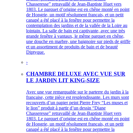
Chasseresse” retravaillé de Jean-Baptiste Huet vers
1803. Le parquet d’origine est en chêne monté en point
de Hongrie, un motif résolument français, et un petit
canapé a été placé à la fenêtre pour permettre la
contemplation des jardins et de la vallée de la Loire au
lointain. La salle de bain est captivante, avec une très
grande fenêtre à vantaux, le même parquet en chêne,
une douche en marbre, une baignoire sur pieds de griffe
et un assortiment de produits de bain et de beauté
Diptyque.
›
CHAMBRE DELUXE AVEC VUE SUR
LE JARDIN LIT KING-SIZE
Avec une vue remarquable sur le parterre du jardin à la
française, cette pièce est resplendissante. Les murs sont
recouverts d’un papier peint Pierre Frey “Les muses et
le lion” produit à partir d’un dessin “Diane
Chasseresse” retravaillé de Jean-Baptiste Huet vers
1803. Le parquet d’origine est en chêne monté en point
de Hongrie, un motif résolument français, et un petit
canapé a été placé à la fenêtre pour permettre la