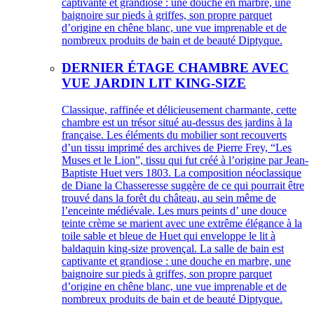
captivante et grandiose : une douche en marbre, une
baignoire sur pieds à griffes, son propre parquet
d’origine en chêne blanc, une vue imprenable et de
nombreux produits de bain et de beauté Diptyque.
DERNIER ÉTAGE CHAMBRE AVEC
VUE JARDIN LIT KING-SIZE
Classique, raffinée et délicieusement charmante, cette
chambre est un trésor situé au-dessus des jardins à la
française. Les éléments du mobilier sont recouverts
d’un tissu imprimé des archives de Pierre Frey, “Les
Muses et le Lion”, tissu qui fut créé à l’origine par Jean-
Baptiste Huet vers 1803. La composition néoclassique
de Diane la Chasseresse suggère de ce qui pourrait être
trouvé dans la forêt du château, au sein même de
l’enceinte médiévale. Les murs peints d’ une douce
teinte crème se marient avec une extrême élégance à la
toile sable et bleue de Huet qui enveloppe le lit à
baldaquin king-size provençal. La salle de bain est
captivante et grandiose : une douche en marbre, une
baignoire sur pieds à griffes, son propre parquet
d’origine en chêne blanc, une vue imprenable et de
nombreux produits de bain et de beauté Diptyque.