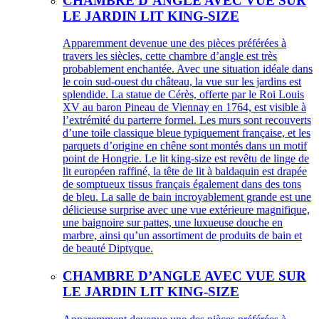
CHAMBRE D’ANGLE AVEC VUE SUR
LE JARDIN LIT KING-SIZE
Apparemment devenue une des pièces préférées à
travers les siècles, cette chambre d’angle est très
probablement enchantée. Avec une situation idéale dans
le coin sud-ouest du château, la vue sur les jardins est
splendide. La statue de Cérès, offerte par le Roi Louis
XV au baron Pineau de Viennay en 1764, est visible à
l’extrémité du parterre formel. Les murs sont recouverts
d’une toile classique bleue typiquement française, et les
parquets d’origine en chêne sont montés dans un motif
point de Hongrie. Le lit king-size est revêtu de linge de
lit européen raffiné, la tête de lit à baldaquin est drapée
de somptueux tissus français également dans des tons
de bleu. La salle de bain incroyablement grande est une
délicieuse surprise avec une vue extérieure magnifique,
une baignoire sur pattes, une luxueuse douche en
marbre, ainsi qu’un assortiment de produits de bain et
de beauté Diptyque.
CHAMBRE D’ANGLE AVEC VUE SUR
LE JARDIN LIT KING-SIZE