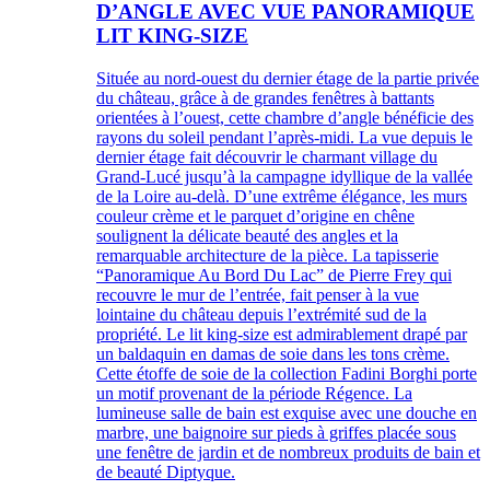
D’ANGLE AVEC VUE PANORAMIQUE
LIT KING-SIZE
Située au nord-ouest du dernier étage de la partie privée
du château, grâce à de grandes fenêtres à battants
orientées à l’ouest, cette chambre d’angle bénéficie des
rayons du soleil pendant l’après-midi. La vue depuis le
dernier étage fait découvrir le charmant village du
Grand-Lucé jusqu’à la campagne idyllique de la vallée
de la Loire au-delà. D’une extrême élégance, les murs
couleur crème et le parquet d’origine en chêne
soulignent la délicate beauté des angles et la
remarquable architecture de la pièce. La tapisserie
“Panoramique Au Bord Du Lac” de Pierre Frey qui
recouvre le mur de l’entrée, fait penser à la vue
lointaine du château depuis l’extrémité sud de la
propriété. Le lit king-size est admirablement drapé par
un baldaquin en damas de soie dans les tons crème.
Cette étoffe de soie de la collection Fadini Borghi porte
un motif provenant de la période Régence. La
lumineuse salle de bain est exquise avec une douche en
marbre, une baignoire sur pieds à griffes placée sous
une fenêtre de jardin et de nombreux produits de bain et
de beauté Diptyque.