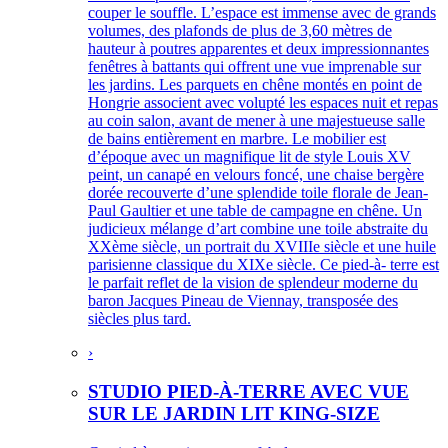
couper le souffle. L’espace est immense avec de grands
volumes, des plafonds de plus de 3,60 mètres de
hauteur à poutres apparentes et deux impressionnantes
fenêtres à battants qui offrent une vue imprenable sur
les jardins. Les parquets en chêne montés en point de
Hongrie associent avec volupté les espaces nuit et repas
au coin salon, avant de mener à une majestueuse salle
de bains entièrement en marbre. Le mobilier est
d’époque avec un magnifique lit de style Louis XV
peint, un canapé en velours foncé, une chaise bergère
dorée recouverte d’une splendide toile florale de Jean-
Paul Gaultier et une table de campagne en chêne. Un
judicieux mélange d’art combine une toile abstraite du
XXème siècle, un portrait du XVIIIe siècle et une huile
parisienne classique du XIXe siècle. Ce pied-à- terre est
le parfait reflet de la vision de splendeur moderne du
baron Jacques Pineau de Viennay, transposée des
siècles plus tard.
›
STUDIO PIED-À-TERRE AVEC VUE
SUR LE JARDIN LIT KING-SIZE