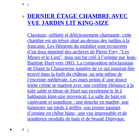
›
DERNIER ÉTAGE CHAMBRE AVEC
VUE JARDIN LIT KING-SIZE
Classique, raffinée et délicieusement charmante, cette
chambre est un trésor situé au-dessus des jardins à la
française. Les éléments du mobilier sont recouverts
d’un tissu imprimé des archives de Pierre Frey, “Les
Muses et le Lion”, tissu qui fut créé à l’origine par Jean-
Baptiste Huet vers 1803. La composition néoclassique
de Diane la Chasseresse suggère de ce qui pourrait être
trouvé dans la forêt du château, au sein même de
l’enceinte médiévale. Les murs peints d’ une douce
teinte crème se marient avec une extrême élégance à la
toile sable et bleue de Huet qui enveloppe le lit à
baldaquin king-size provençal. La salle de bain est
captivante et grandiose : une douche en marbre, une
baignoire sur pieds à griffes, son propre parquet
d’origine en chêne blanc, une vue imprenable et de
nombreux produits de bain et de beauté Diptyque.
›