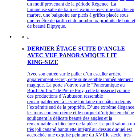
un motif provenant de la période Régence. La
lumineuse salle de bain est exquise avec une douche en
marbre, une baignoire sur pieds à griffes placée sous
une fenêtre de jardin et de nombreux produits de bain et
de beauté Diptyque.
›
DERNIER ÉTAGE SUITE D’ANGLE
AVEC VUE PANORAMIQUE LIT
KING-SIZE
Avec son entrée sur le palier d’un escalier arrière
apparemment secret, cette suite semble immédiatement
magique. La porte s’ouvre sur le “Panoramique au
Bord Du Lac” de Pierre Frey, cette tapisserie typique
des productions d’Aubusson ressemble
remarquablement à la vue lointaine du château depuis
l’extrémité sud de la propriété. D’une extrême élégance,
les murs couleur crème et le parquet d’origine en chêne
soulignent la délicate beauté des angles et la
remarquable architecture de la pièce. Le petit salon a un
très joli canapé-banquette intégré au-dessus duquel est
accrochée une exquise peinture du XVIIIe siècle, très