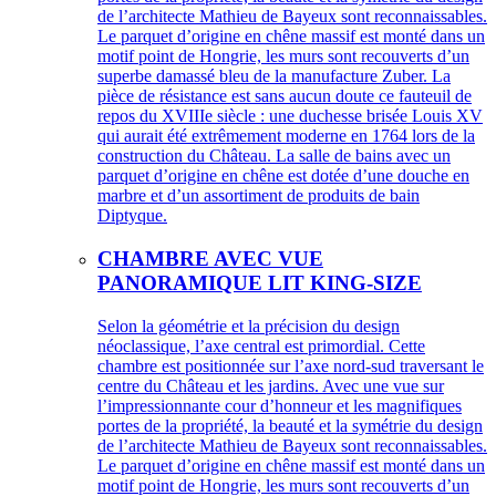
de l’architecte Mathieu de Bayeux sont reconnaissables.
Le parquet d’origine en chêne massif est monté dans un
motif point de Hongrie, les murs sont recouverts d’un
superbe damassé bleu de la manufacture Zuber. La
pièce de résistance est sans aucun doute ce fauteuil de
repos du XVIIIe siècle : une duchesse brisée Louis XV
qui aurait été extrêmement moderne en 1764 lors de la
construction du Château. La salle de bains avec un
parquet d’origine en chêne est dotée d’une douche en
marbre et d’un assortiment de produits de bain
Diptyque.
CHAMBRE AVEC VUE
PANORAMIQUE LIT KING-SIZE
Selon la géométrie et la précision du design
néoclassique, l’axe central est primordial. Cette
chambre est positionnée sur l’axe nord-sud traversant le
centre du Château et les jardins. Avec une vue sur
l’impressionnante cour d’honneur et les magnifiques
portes de la propriété, la beauté et la symétrie du design
de l’architecte Mathieu de Bayeux sont reconnaissables.
Le parquet d’origine en chêne massif est monté dans un
motif point de Hongrie, les murs sont recouverts d’un