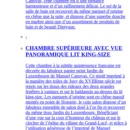
Canovas, cette chambre est d’une élégance
harmonieuse et d’un raffinement délicat. Le sol de la
salle de bain est recouvert du même parquet d’origine
en chêne que la suite, et dispose d’une superbe douche
en marbre ainsi que d’un assortiment de produits de
bain et de beauté Diptyque.
›
CHAMBRE SUPÉRIEURE AVEC VUE
PANORAMIQUE LIT KING-SIZE
Cette chambre à la subtile quintessence française est
décorée du fabuleux papier peint Jardin du
Luxembourg de Manuel Canovas. Ce motif imprimé à
la manière des toiles de Jouy du XVIIIème siècle est
repris sur les tissus des rideaux des deux grandes
fenêtres à vantaux et sur le baldaquin au-dessus du lit
king-size. Les parquets d’origine sont en chêne massif
montés en point de Hongrie, le coin salon dispose d’un
fabuleux ensemble de salon doré à l’or fin et recouvert
du même tissu Jardin du Luxembourg. Bénéficiant
d’une vue sur la cour d’honneur du château et sur le
clocher de l’église du village du Grand-Lucé, et grâce à
l’utilisation généreuse de l’imprimé de Manuel