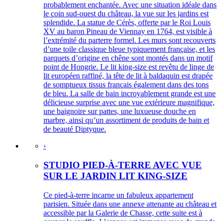
probablement enchantée. Avec une situation idéale dans
le coin sud-ouest du château, la vue sur les jardins est
splendide. La statue de Cérès, offerte par le Roi Louis
XV au baron Pineau de Viennay en 1764, est visible à
l’extrémité du parterre formel. Les murs sont recouverts
d’une toile classique bleue typiquement française, et les
parquets d’origine en chêne sont montés dans un motif
point de Hongrie. Le lit king-size est revêtu de linge de
lit européen raffiné, la tête de lit à baldaquin est drapée
de somptueux tissus français également dans des tons
de bleu. La salle de bain incroyablement grande est une
délicieuse surprise avec une vue extérieure magnifique,
une baignoire sur pattes, une luxueuse douche en
marbre, ainsi qu’un assortiment de produits de bain et
de beauté Diptyque.
›
STUDIO PIED-À-TERRE AVEC VUE
SUR LE JARDIN LIT KING-SIZE
Ce pied-à-terre incarne un fabuleux appartement
parisien. Située dans une annexe attenante au château et
accessible par la Galerie de Chasse, cette suite est à