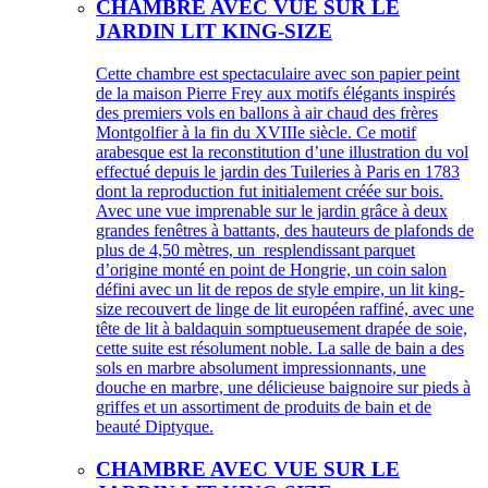
CHAMBRE AVEC VUE SUR LE
JARDIN LIT KING-SIZE
Cette chambre est spectaculaire avec son papier peint
de la maison Pierre Frey aux motifs élégants inspirés
des premiers vols en ballons à air chaud des frères
Montgolfier à la fin du XVIIIe siècle. Ce motif
arabesque est la reconstitution d’une illustration du vol
effectué depuis le jardin des Tuileries à Paris en 1783
dont la reproduction fut initialement créée sur bois.
Avec une vue imprenable sur le jardin grâce à deux
grandes fenêtres à battants, des hauteurs de plafonds de
plus de 4,50 mètres, un resplendissant parquet
d’origine monté en point de Hongrie, un coin salon
défini avec un lit de repos de style empire, un lit king-
size recouvert de linge de lit européen raffiné, avec une
tête de lit à baldaquin somptueusement drapée de soie,
cette suite est résolument noble. La salle de bain a des
sols en marbre absolument impressionnants, une
douche en marbre, une délicieuse baignoire sur pieds à
griffes et un assortiment de produits de bain et de
beauté Diptyque.
CHAMBRE AVEC VUE SUR LE