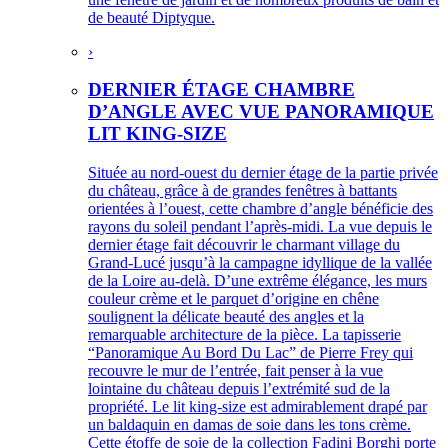
de beauté Diptyque.
›
DERNIER ÉTAGE CHAMBRE
D’ANGLE AVEC VUE PANORAMIQUE
LIT KING-SIZE
Située au nord-ouest du dernier étage de la partie privée
du château, grâce à de grandes fenêtres à battants
orientées à l’ouest, cette chambre d’angle bénéficie des
rayons du soleil pendant l’après-midi. La vue depuis le
dernier étage fait découvrir le charmant village du
Grand-Lucé jusqu’à la campagne idyllique de la vallée
de la Loire au-delà. D’une extrême élégance, les murs
couleur crème et le parquet d’origine en chêne
soulignent la délicate beauté des angles et la
remarquable architecture de la pièce. La tapisserie
“Panoramique Au Bord Du Lac” de Pierre Frey qui
recouvre le mur de l’entrée, fait penser à la vue
lointaine du château depuis l’extrémité sud de la
propriété. Le lit king-size est admirablement drapé par
un baldaquin en damas de soie dans les tons crème.
Cette étoffe de soie de la collection Fadini Borghi porte