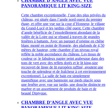
CHAMBRE D’ANGLE AVEC VUE
PANORAMIQUE LIT KING-SIZE
Cette chambre exceptionnelle, l’une des plus privées du
château, est située dans l’angle nord-ouest du premier
étage, et offre une vue sur la cour d’Honneur, le village
du Grand-Lucé et les jardins côté ouest. Cette chambre
d’angle bénéficie de l’ensoleillement abondant de la
vallée de la Loire qui se répand à travers de grandes
fenêtres à battants. Avec un parquet d’origine en chêne
blanc monté en point de Hongrie, des plafonds de 4,50
mètres de hauteur, cette chambre d’un niveau royal
reflète la noble ascendance du château. Les tissus de
couleur or, le fabuleux papier peint arabesque dans des
tons de vert avec des reflets dorés et le lit king-size
recouvert de linge de lit européen raffiné, ajoutent une
touche de splendeur et de fraîcheur à cet environnement
exceptionnel. La salle de bain est simplement
magnifique avec une baignoire sur pieds placée sous
une fenêtre avec vue sur jardin, une douche distincte en
marbre et un assortiment de produits de bain et de
beauté Diptyque.
CHAMBRE D’ANGLE AVEC VUE
PANORAMIQUE LIT KING-SIZE