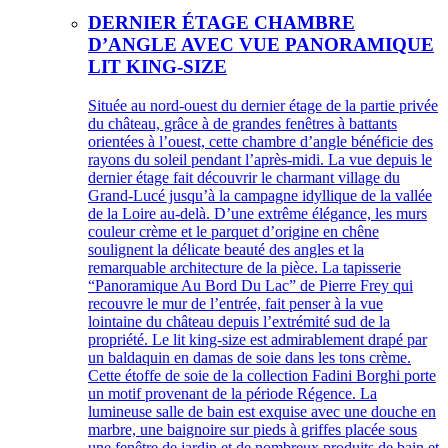
DERNIER ÉTAGE CHAMBRE
D’ANGLE AVEC VUE PANORAMIQUE
LIT KING-SIZE
Située au nord-ouest du dernier étage de la partie privée
du château, grâce à de grandes fenêtres à battants
orientées à l’ouest, cette chambre d’angle bénéficie des
rayons du soleil pendant l’après-midi. La vue depuis le
dernier étage fait découvrir le charmant village du
Grand-Lucé jusqu’à la campagne idyllique de la vallée
de la Loire au-delà. D’une extrême élégance, les murs
couleur crème et le parquet d’origine en chêne
soulignent la délicate beauté des angles et la
remarquable architecture de la pièce. La tapisserie
“Panoramique Au Bord Du Lac” de Pierre Frey qui
recouvre le mur de l’entrée, fait penser à la vue
lointaine du château depuis l’extrémité sud de la
propriété. Le lit king-size est admirablement drapé par
un baldaquin en damas de soie dans les tons crème.
Cette étoffe de soie de la collection Fadini Borghi porte
un motif provenant de la période Régence. La
lumineuse salle de bain est exquise avec une douche en
marbre, une baignoire sur pieds à griffes placée sous
une fenêtre de jardin et de nombreux produits de bain et