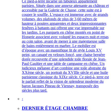
Ce pied-à-terre incarne un fabuleux appartement
parisien. Située dans une annexe attenante au château et
accessible par la Galerie de Chasse, cette suite est à
couper le souffle. L’espace est immense avec de grands
volumes, des plafonds de plus de 3,60 mètres de
hauteur à poutres apparentes et deux impressionnantes
fenêtres à battants qui offrent une vue imprenable sur
les jardins. Les parquets en chêne montés en point de
Hongrie associent avec volupté les espaces nuit et repas
au coin salon, avant de mener à une majestueuse salle
de bains entièrement en marbre. Le mobilier est
d’époque avec un magnifique lit de style Louis XV
peint, un canapé en velours foncé, une chaise bergère
dorée recouverte d’une splendide toile florale de Jean-
Paul Gaultier et une table de campagne en chêne. Un
judicieux mélange d’art combine une toile abstraite du
XXème siècle, un portrait du XVIIIe siècle et une huile
parisienne classique du XIXe siècle. Ce pied-à- terre est
le parfait reflet de la vision de splendeur moderne du
baron Jacques Pineau de Viennay, transposée des
siècles plus tard.
›
DERNIER ÉTAGE CHAMBRE