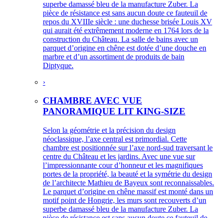
superbe damassé bleu de la manufacture Zuber. La
pièce de résistance est sans aucun doute ce fauteuil de
repos du XVIIIe siècle : une duchesse brisée Louis XV
qui aurait été extrêmement moderne en 1764 lors de la
construction du Château. La salle de bains avec un
parquet d’origine en chêne est dotée d’une douche en
marbre et d’un assortiment de produits de bain
Diptyque.
›
CHAMBRE AVEC VUE
PANORAMIQUE LIT KING-SIZE
Selon la géométrie et la précision du design
néoclassique, l’axe central est primordial. Cette
chambre est positionnée sur l’axe nord-sud traversant le
centre du Château et les jardins. Avec une vue sur
l’impressionnante cour d’honneur et les magnifiques
portes de la propriété, la beauté et la symétrie du design
de l’architecte Mathieu de Bayeux sont reconnaissables.
Le parquet d’origine en chêne massif est monté dans un
motif point de Hongrie, les murs sont recouverts d’un
superbe damassé bleu de la manufacture Zuber. La
pièce de résistance est sans aucun doute ce fauteuil de